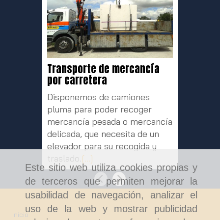
Transporte de mercancía
Almacé
por carretera
Madrid
Disponemos de camiones
En el ca
pluma para poder recoger
picking
mercancía pesada o mercancía
almacen
delicada, que necesita de un
pedidos
elevador para su recogida y
Martíne
traslado.
[...]
manera 
Este sitio web utiliza cookies propias y
comodid
Anterior
Siguiente
de terceros que permiten mejorar la
usabilidad de navegación, analizar el
uso de la web y mostrar publicidad
Inicio